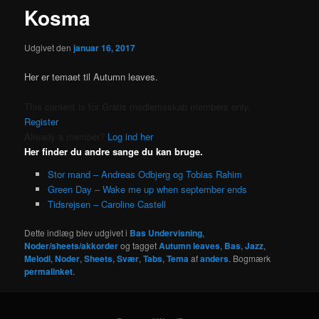
Kosma
Udgivet den
januar 16, 2017
Her er temaet til Autumn leaves.
This content is for Gratis medlemsskab members only.
Register
Already a member?
Log ind her
Her finder du andre sange du kan bruge.
Stor mand – Andreas Odbjerg og Tobias Rahim
Green Day – Wake me up when september ends
Tidsrejsen – Caroline Castell
Dette indlæg blev udgivet i
Bas Undervisning
,
Noder/sheets/akkorder
og tagget
Autumn leaves
,
Bas
,
Jazz
,
Melodi
,
Noder
,
Sheets
,
Svær
,
Tabs
,
Tema
af
anders
. Bogmærk
permalinket
.