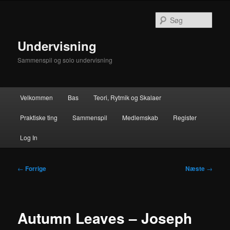
Fortsæt
til
Søg
primært
indhold
Undervisning
Sammenspil og solo undervisning
Hovedmenu
Velkommen
Bas
Teori, Rytmik og Skalaer
Praktiske ting
Sammenspil
Medlemskab
Register
Log In
Indlægsnavigation
←
Forrige
Næste
→
Autumn Leaves – Joseph