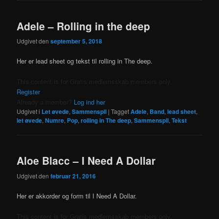
Adele – Rolling in the deep
Udgivet den
september 5, 2018
Her er lead sheet og tekst til rolling in The deep.
This content is for Gratis medlemsskab members only.
Register
Already a member?
Log ind her
Udgivet i
Let øvede
,
Sammenspil
|
Tagget
Adele
,
Band
,
lead sheet
,
let øvede
,
Numre
,
Pop
,
rolling in The deep
,
Sammenspil
,
Tekst
Aloe Blacc – I Need A Dollar
Udgivet den
februar 21, 2016
Her er akkorder og form til I Need A Dollar.
This content is for Gratis medlemsskab members only.