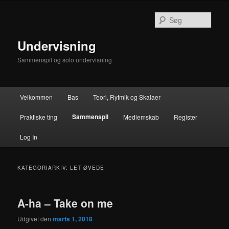
Fortsæt
Fortsæt
til
til
Søg
primært
sekundært
indhold
indhold
Undervisning
Sammenspil og solo undervisning
Hovedmenu
Velkommen
Bas
Teori, Rytmik og Skalaer
Sammenspil
Praktiske ting
Medlemskab
Register
Log In
KATEGORIARKIV:
LET ØVEDE
A-ha – Take on me
Udgivet den
marts 1, 2018