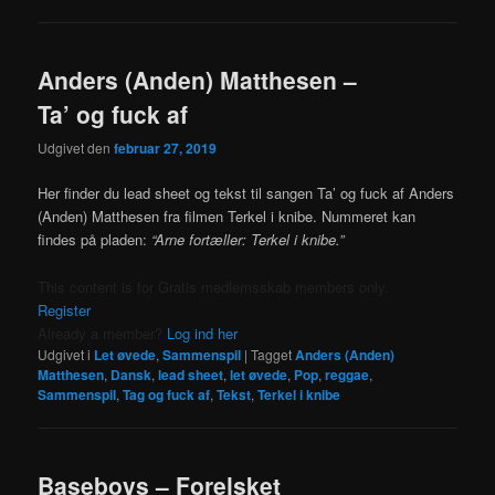
Anders (Anden) Matthesen –
Ta’ og fuck af
Udgivet den
februar 27, 2019
Her finder du lead sheet og tekst til sangen Ta’ og fuck af Anders
(Anden) Matthesen fra filmen Terkel i knibe. Nummeret kan
findes på pladen:
“Arne fortæller: Terkel i knibe.”
This content is for Gratis medlemsskab members only.
Register
Already a member?
Log ind her
Udgivet i
Let øvede
,
Sammenspil
|
Tagget
Anders (Anden)
Matthesen
,
Dansk
,
lead sheet
,
let øvede
,
Pop
,
reggae
,
Sammenspil
,
Tag og fuck af
,
Tekst
,
Terkel i knibe
Baseboys – Forelsket