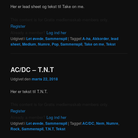
Her er lead sheet og tekst til Take on me.
This content is for Gratis medlemsskab members only.
Register
Already a member?
Log ind her
Udgivet i
Let øvede
,
Sammenspil
|
Tagget
A-ha
,
Akkorder
,
lead
sheet
,
Medium
,
Numre
,
Pop
,
Sammenspil
,
Take on me
,
Tekst
AC/DC – T.N.T
Udgivet den
marts 22, 2018
Her er tekst til T.N.T.
This content is for Gratis medlemsskab members only.
Register
Already a member?
Log ind her
Udgivet i
Let øvede
,
Sammenspil
|
Tagget
AC/DC
,
Nem
,
Numre
,
Rock
,
Sammenspil
,
T.N.T
,
Tekst