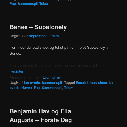
Pop
,
Sammenspil
,
Tekst
Benee – Supalonely
Udgivet den
september 9, 2020
Her finder du lead sheet og tekst på nummeret Supalonely af
Benee.
This content is for Gratis medlemsskab members only.
Register
Already a member?
Log ind her
Udgivet i
Let øvede
,
Sammenspil
|
Tagget
Engelsk
,
lead sheet
,
let
øvede
,
Numre
,
Pop
,
Sammenspil
,
Tekst
Benjamin Hav og Ella
Augusta – Første Dag