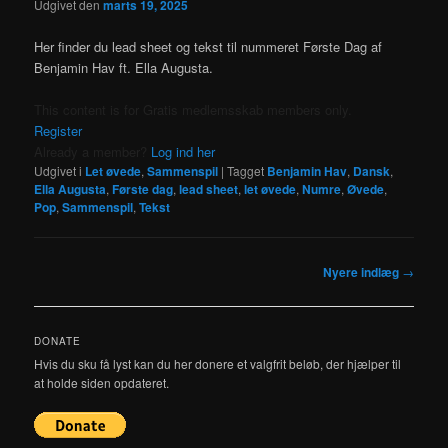
Udgivet den
marts 19, 2025
Her finder du lead sheet og tekst til nummeret Første Dag af
Benjamin Hav ft. Ella Augusta.
This content is for Gratis medlemsskab members only.
Register
Already a member?
Log ind her
Udgivet i
Let øvede
,
Sammenspil
|
Tagget
Benjamin Hav
,
Dansk
,
Ella Augusta
,
Første dag
,
lead sheet
,
let øvede
,
Numre
,
Øvede
,
Pop
,
Sammenspil
,
Tekst
Indlægsnavigation
Nyere indlæg
→
DONATE
Hvis du sku få lyst kan du her donere et valgfrit beløb, der hjælper til
at holde siden opdateret.