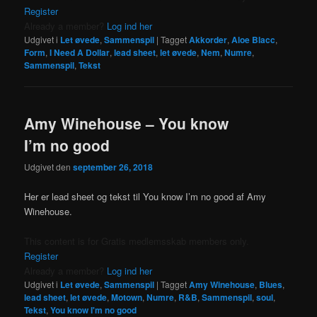
Register
Already a member?
Log ind her
Udgivet i
Let øvede
,
Sammenspil
|
Tagget
Akkorder
,
Aloe Blacc
,
Form
,
I Need A Dollar
,
lead sheet
,
let øvede
,
Nem
,
Numre
,
Sammenspil
,
Tekst
Amy Winehouse – You know
I’m no good
Udgivet den
september 26, 2018
Her er lead sheet og tekst til You know I’m no good af Amy
Winehouse.
This content is for Gratis medlemsskab members only.
Register
Already a member?
Log ind her
Udgivet i
Let øvede
,
Sammenspil
|
Tagget
Amy Winehouse
,
Blues
,
lead sheet
,
let øvede
,
Motown
,
Numre
,
R&B
,
Sammenspil
,
soul
,
Tekst
,
You know I'm no good