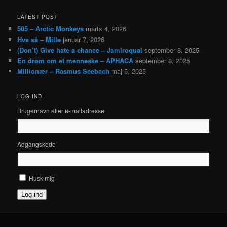
LATEST POST
505 – Arctic Monkeys
marts 4, 2026
Hva så – Mille
januar 7, 2026
(Don’t) Give hate a chance – Jamiroquai
september 8, 2025
En drøm om et menneske – APHACA
september 8, 2025
Millionær – Rasmus Seebach
maj 5, 2025
LOG IND
Brugernavn eller e-mailadresse
Adgangskode
Husk mig
Log ind