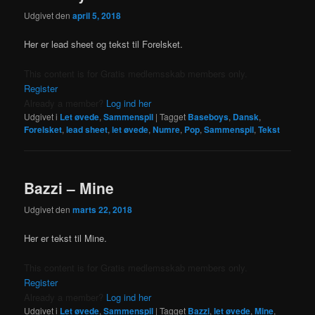
Udgivet den
april 5, 2018
Her er lead sheet og tekst til Forelsket.
This content is for Gratis medlemsskab members only.
Register
Already a member?
Log ind her
Udgivet i
Let øvede
,
Sammenspil
|
Tagget
Baseboys
,
Dansk
,
Forelsket
,
lead sheet
,
let øvede
,
Numre
,
Pop
,
Sammenspil
,
Tekst
Bazzi – Mine
Udgivet den
marts 22, 2018
Her er tekst til Mine.
This content is for Gratis medlemsskab members only.
Register
Already a member?
Log ind her
Udgivet i
Let øvede
,
Sammenspil
|
Tagget
Bazzi
,
let øvede
,
Mine
,