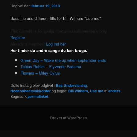
Udgivet den
februar 19, 2013
Bassline and different fills for Bill Withers “Use me”
This content is for Gratis medlemsskab members only.
Register
Already a member?
Log ind her
Her finder du andre sange du kan bruge.
Green Day – Wake me up when september ends
Tobias Rahim – Flyvende Faduma
Flowers – Miley Cyrus
Dette indlæg blev udgivet i
Bas Undervisning
,
Noder/sheets/akkorder
og tagget
Bill Withers
,
Use me
af
anders
.
Bogmærk
permalinket
.
Drevet af WordPress