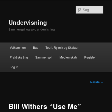
Fortsæt
til
Søg
primært
indhold
Undervisning
Sammenspil og solo undervisning
Hovedmenu
Velkommen
Bas
Teori, Rytmik og Skalaer
Praktiske ting
Sammenspil
Medlemskab
Register
Log In
Indlægsnavigation
Næste
→
Bill Withers “Use Me”