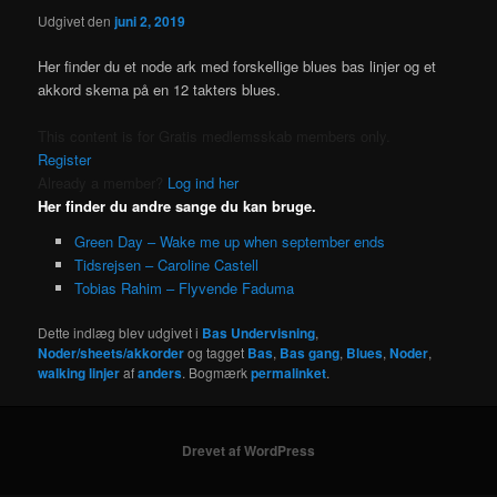
Udgivet den
juni 2, 2019
Her finder du et node ark med forskellige blues bas linjer og et
akkord skema på en 12 takters blues.
This content is for Gratis medlemsskab members only.
Register
Already a member?
Log ind her
Her finder du andre sange du kan bruge.
Green Day – Wake me up when september ends
Tidsrejsen – Caroline Castell
Tobias Rahim – Flyvende Faduma
Dette indlæg blev udgivet i
Bas Undervisning
,
Noder/sheets/akkorder
og tagget
Bas
,
Bas gang
,
Blues
,
Noder
,
walking linjer
af
anders
. Bogmærk
permalinket
.
Drevet af WordPress