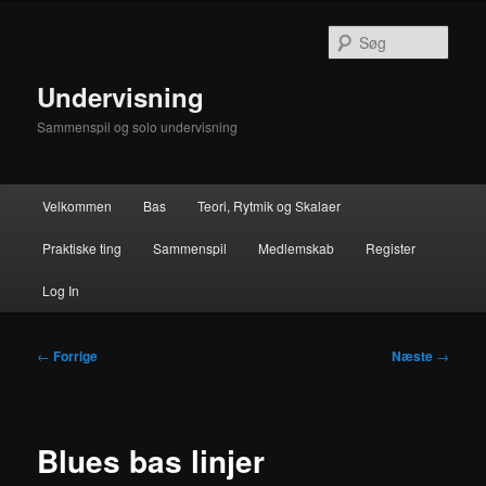
Fortsæt
til
Søg
primært
indhold
Undervisning
Sammenspil og solo undervisning
Hovedmenu
Velkommen
Bas
Teori, Rytmik og Skalaer
Praktiske ting
Sammenspil
Medlemskab
Register
Log In
Indlægsnavigation
←
Forrige
Næste
→
Blues bas linjer