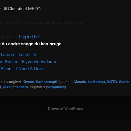
st til Classic af MKTO.
ent is for Gratis medlemsskab members only.
a member?
Log ind her
r du andre sange du kan bruge.
 Larson – Lush Life
as Rahim – Flyvende Faduma
 Blacc – I Need A Dollar
 blev udgivet i
Øvede
,
Sammenspil
og tagget
Classic
,
lead sheet
,
MKTO
,
Øvede
l
,
Tekst
af
anders
. Bogmærk
permalinket
.
Drevet af WordPress