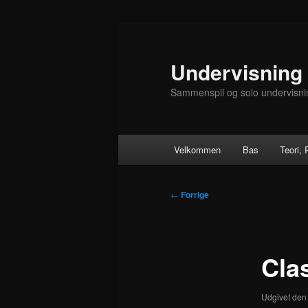
Fortsæt
til
primært
Undervisning
indhold
Sammenspil og solo undervisni
Hovedmenu
Velkommen
Bas
Teori,
Indlægsnavigation
←
Forrige
Cla
Udgivet de