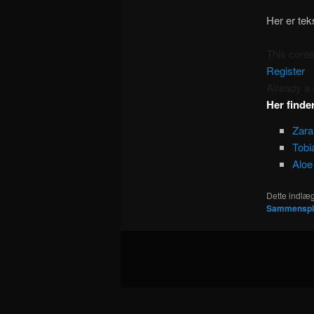
Her er tek
This cont
Register
Already 
Her finde
Zara
Tobi
Aloe
Dette indlæg
Sammenspi