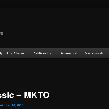
ng
 Rytmik og Skalaer
Praktiske ting
Sammenspil
Medlemskab
ssic – MKTO
n
oktober 10, 2018