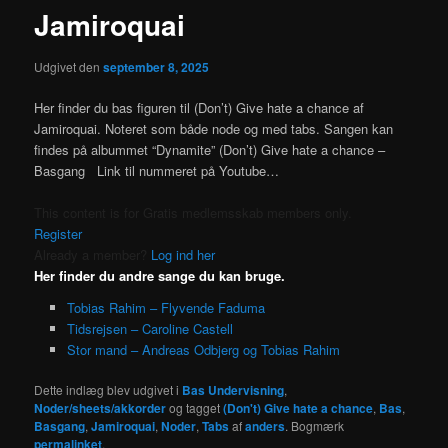
Jamiroquai
Udgivet den
september 8, 2025
Her finder du bas figuren til (Don’t) Give hate a chance af
Jamiroquai. Noteret som både node og med tabs. Sangen kan
findes på albummet “Dynamite” (Don’t) Give hate a chance –
Basgang Link til nummeret på Youtube…
This content is for Gratis medlemsskab members only.
Register
Already a member?
Log ind her
Her finder du andre sange du kan bruge.
Tobias Rahim – Flyvende Faduma
Tidsrejsen – Caroline Castell
Stor mand – Andreas Odbjerg og Tobias Rahim
Dette indlæg blev udgivet i
Bas Undervisning
,
Noder/sheets/akkorder
og tagget
(Don't) Give hate a chance
,
Bas
,
Basgang
,
Jamiroquai
,
Noder
,
Tabs
af
anders
. Bogmærk
permalinket
.