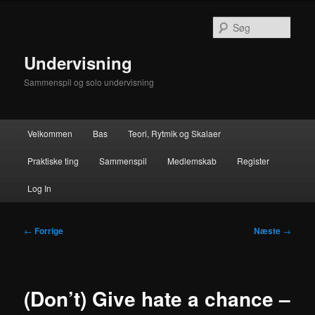
Fortsæt
til
Søg
primært
indhold
Undervisning
Sammenspil og solo undervisning
Hovedmenu
Velkommen
Bas
Teori, Rytmik og Skalaer
Praktiske ting
Sammenspil
Medlemskab
Register
Log In
Indlægsnavigation
←
Forrige
Næste
→
(Don’t) Give hate a chance –