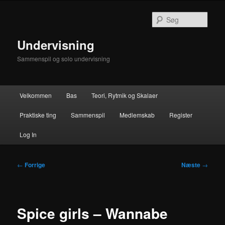
Fortsæt
til
Søg
primært
indhold
Undervisning
Sammenspil og solo undervisning
Hovedmenu
Velkommen
Bas
Teori, Rytmik og Skalaer
Praktiske ting
Sammenspil
Medlemskab
Register
Log In
Indlægsnavigation
←
Forrige
Næste
→
Spice girls – Wannabe