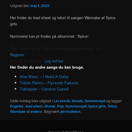
Udgivet den
maj 4, 2023
Her finder du lead sheet og tekst til sangen Wannabe af Spice
girls.
Nummeret kan pt findes på albummet: “Spice”.
This content is for Gratis medlemsskab members only.
Register
Already a member?
Log ind her
Her finder du andre sange du kan bruge.
Aloe Blacc – I Need A Dollar
Tobias Rahim – Flyvende Faduma
Tidsrejsen – Caroline Castell
Dette indlæg blev udgivet i
Let øvede
,
Øvede
,
Sammenspil
og tagget
Engelsk
,
lead sheet
,
Øvede
,
Pop
,
Sammenspil
,
Spice girls
,
Tekst
,
Wannabe
af
anders
. Bogmærk
permalinket
.