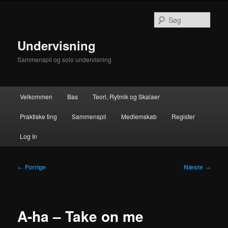
Fortsæt
til
Søg
primært
indhold
Undervisning
Sammenspil og solo undervisning
Hovedmenu
Velkommen
Bas
Teori, Rytmik og Skalaer
Praktiske ting
Sammenspil
Medlemskab
Register
Log In
Indlægsnavigation
←
Forrige
Næste
→
A-ha – Take on me