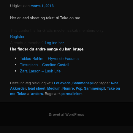
Udgivet den
marts 1, 2018
Her er lead sheet og tekst til Take on me.
This content is for Gratis medlemsskab members only.
Register
Already a member?
Log ind her
Her finder du andre sange du kan bruge.
Tobias Rahim – Flyvende Faduma
Tidsrejsen – Caroline Castell
Zara Larson – Lush Life
Dette indlæg blev udgivet i
Let øvede
,
Sammenspil
og tagget
A-ha
,
Akkorder
,
lead sheet
,
Medium
,
Numre
,
Pop
,
Sammenspil
,
Take on
me
,
Tekst
af
anders
. Bogmærk
permalinket
.
Drevet af WordPress