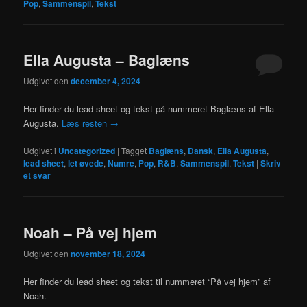
Pop
,
Sammenspil
,
Tekst
Ella Augusta – Baglæns
Udgivet den
december 4, 2024
Her finder du lead sheet og tekst på nummeret Baglæns af Ella
Augusta.
Læs resten
→
Udgivet i
Uncategorized
|
Tagget
Baglæns
,
Dansk
,
Ella Augusta
,
lead sheet
,
let øvede
,
Numre
,
Pop
,
R&B
,
Sammenspil
,
Tekst
|
Skriv
et svar
Noah – På vej hjem
Udgivet den
november 18, 2024
Her finder du lead sheet og tekst til nummeret “På vej hjem” af
Noah.