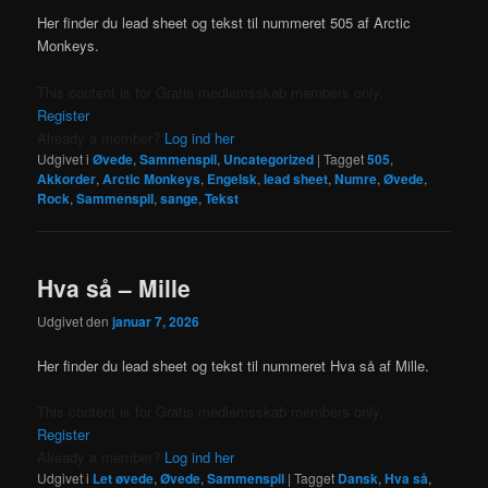
Her finder du lead sheet og tekst til nummeret 505 af Arctic
Monkeys.
This content is for Gratis medlemsskab members only.
Register
Already a member?
Log ind her
Udgivet i
Øvede
,
Sammenspil
,
Uncategorized
|
Tagget
505
,
Akkorder
,
Arctic Monkeys
,
Engelsk
,
lead sheet
,
Numre
,
Øvede
,
Rock
,
Sammenspil
,
sange
,
Tekst
Hva så – Mille
Udgivet den
januar 7, 2026
Her finder du lead sheet og tekst til nummeret Hva så af Mille.
This content is for Gratis medlemsskab members only.
Register
Already a member?
Log ind her
Udgivet i
Let øvede
,
Øvede
,
Sammenspil
|
Tagget
Dansk
,
Hva så
,