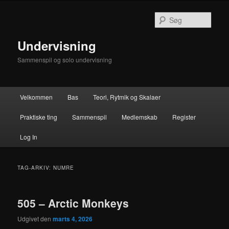
Fortsæt
Fortsæt
til
til
Søg
primært
sekundært
indhold
indhold
Undervisning
Sammenspil og solo undervisning
Hovedmenu
Velkommen
Bas
Teori, Rytmik og Skalaer
Praktiske ting
Sammenspil
Medlemskab
Register
Log In
TAG-ARKIV:
NUMRE
505 – Arctic Monkeys
Udgivet den
marts 4, 2026