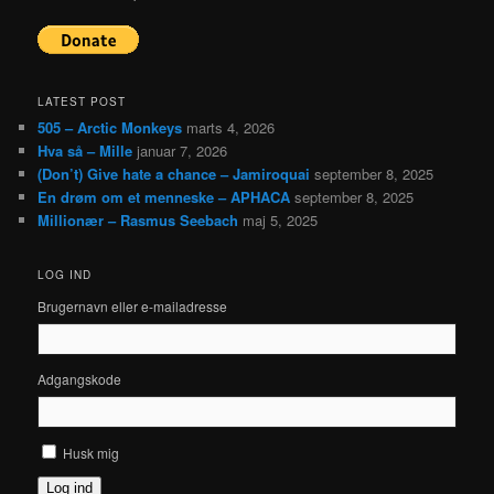
LATEST POST
505 – Arctic Monkeys
marts 4, 2026
Hva så – Mille
januar 7, 2026
(Don’t) Give hate a chance – Jamiroquai
september 8, 2025
En drøm om et menneske – APHACA
september 8, 2025
Millionær – Rasmus Seebach
maj 5, 2025
LOG IND
Brugernavn eller e-mailadresse
Adgangskode
Husk mig
Log ind