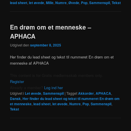
lead sheet
,
let øvede
,
Mille
,
Numre
,
Øvede
,
Pop
,
Sammenspil
,
Tekst
En drøm om et menneske –
APHACA
Udgivet den
september 8, 2025
Her finder du lead sheet og tekst til nummeret En drøm om et
menneske af APHACA
This content is for Gratis medlemsskab members only.
Register
Already a member?
Log ind her
Udgivet i
Let øvede
,
Sammenspil
|
Tagget
Akkorder
,
APHACA
,
Dansk
,
Her finder du lead sheet og tekst til nummeret En drøm om
et menneske
,
lead sheet
,
let øvede
,
Numre
,
Pop
,
Sammenspil
,
Tekst