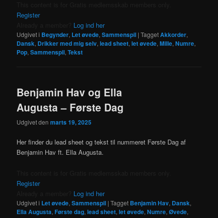
This content is for Gratis medlemsskab members only.
Register
Already a member?
Log ind her
Udgivet i
Begynder
,
Let øvede
,
Sammenspil
|
Tagget
Akkorder
,
Dansk
,
Drikker med mig selv
,
lead sheet
,
let øvede
,
Mille
,
Numre
,
Pop
,
Sammenspil
,
Tekst
Benjamin Hav og Ella
Augusta – Første Dag
Udgivet den
marts 19, 2025
Her finder du lead sheet og tekst til nummeret Første Dag af
Benjamin Hav ft. Ella Augusta.
This content is for Gratis medlemsskab members only.
Register
Already a member?
Log ind her
Udgivet i
Let øvede
,
Sammenspil
|
Tagget
Benjamin Hav
,
Dansk
,
Ella Augusta
,
Første dag
,
lead sheet
,
let øvede
,
Numre
,
Øvede
,