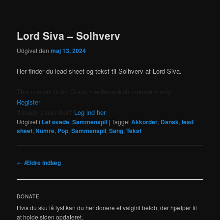
Lord Siva – Solhverv
Udgivet den
maj 13, 2024
Her finder du lead sheet og tekst til Solhverv af Lord Siva.
This content is for Gratis medlemsskab members only.
Register
Already a member?
Log ind her
Udgivet i
Let øvede
,
Sammenspil
|
Tagget
Akkorder
,
Dansk
,
lead
sheet
,
Numre
,
Pop
,
Sammenspil
,
Sang
,
Tekst
Indlægsnavigation
←
Ældre indlæg
DONATE
Hvis du sku få lyst kan du her donere et valgfrit beløb, der hjælper til
at holde siden opdateret.