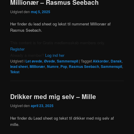
Millionær – Rasmus Seebach
Udgivet den
maj 5, 2025
Her finder du lead sheet og lekst til nummeret Millionær af
Rasmus Seebach.
This content is for Gratis medlemsskab members only.
Register
Already a member?
Log ind her
Udgivet i
Let øvede
,
Øvede
,
Sammenspil
|
Tagget
Akkorder
,
Dansk
,
lead sheet
,
Millionær
,
Numre
,
Pop
,
Rasmus Seebach
,
Sammenspil
,
Tekst
Drikker med mig selv – Mille
Udgivet den
april 23, 2025
Her finder du Lead sheet og tekst til drikker med mig selv af
mille.