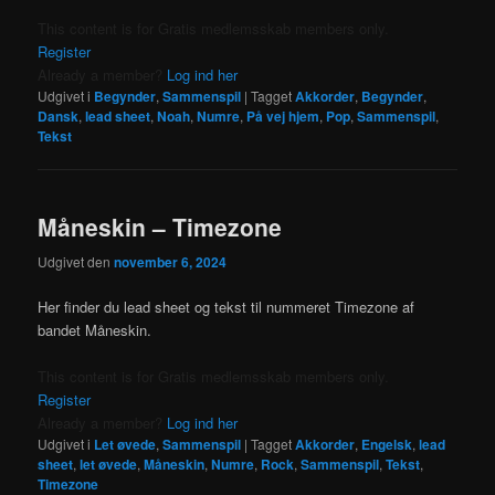
This content is for Gratis medlemsskab members only.
Register
Already a member?
Log ind her
Udgivet i
Begynder
,
Sammenspil
|
Tagget
Akkorder
,
Begynder
,
Dansk
,
lead sheet
,
Noah
,
Numre
,
På vej hjem
,
Pop
,
Sammenspil
,
Tekst
Måneskin – Timezone
Udgivet den
november 6, 2024
Her finder du lead sheet og tekst til nummeret Timezone af
bandet Måneskin.
This content is for Gratis medlemsskab members only.
Register
Already a member?
Log ind her
Udgivet i
Let øvede
,
Sammenspil
|
Tagget
Akkorder
,
Engelsk
,
lead
sheet
,
let øvede
,
Måneskin
,
Numre
,
Rock
,
Sammenspil
,
Tekst
,
Timezone