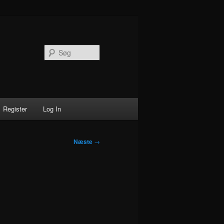
Søg
Register
Log In
Næste
→