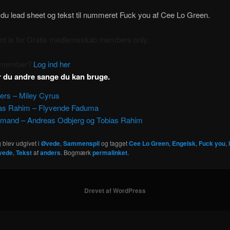
 du lead sheet og tekst til nummeret Fuck you af Cee Lo Green.
ent is for Gratis medlemsskab members only.
a member?
Log ind her
r du andre sange du kan bruge.
ers – Miley Cyrus
as Rahim – Flyvende Faduma
 mand – Andreas Odbjerg og Tobias Rahim
 blev udgivet i
Øvede
,
Sammenspil
og tagget
Cee Lo Green
,
Engelsk
,
Fuck you
,
vede
,
Tekst
af
anders
. Bogmærk
permalinket
.
Drevet af WordPress