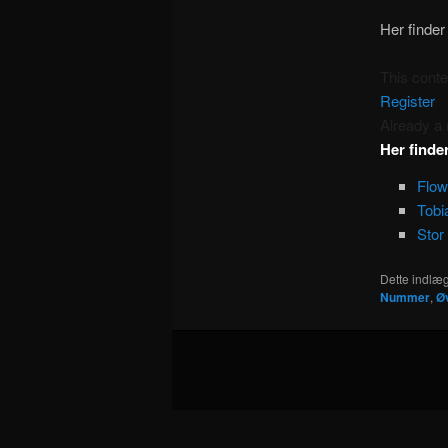
Her finder
This cont
Register
Already 
Her finde
Flow
Tobi
Stor
Dette indlæg
Nummer
,
Ø