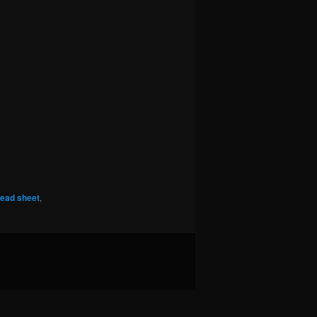
lead sheet
,