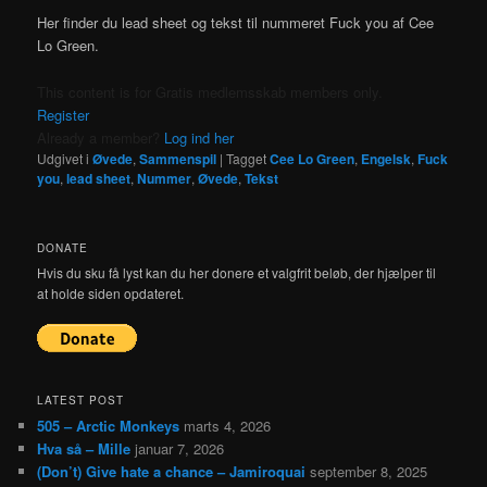
Her finder du lead sheet og tekst til nummeret Fuck you af Cee
Lo Green.
This content is for Gratis medlemsskab members only.
Register
Already a member?
Log ind her
Udgivet i
Øvede
,
Sammenspil
|
Tagget
Cee Lo Green
,
Engelsk
,
Fuck
you
,
lead sheet
,
Nummer
,
Øvede
,
Tekst
DONATE
Hvis du sku få lyst kan du her donere et valgfrit beløb, der hjælper til
at holde siden opdateret.
LATEST POST
505 – Arctic Monkeys
marts 4, 2026
Hva så – Mille
januar 7, 2026
(Don’t) Give hate a chance – Jamiroquai
september 8, 2025