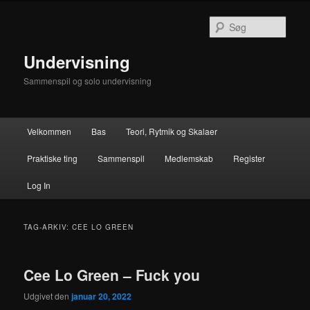
Fortsæt
Fortsæt
til
til
Søg
primært
sekundært
indhold
indhold
Undervisning
Sammenspil og solo undervisning
Hovedmenu
Velkommen
Bas
Teori, Rytmik og Skalaer
Praktiske ting
Sammenspil
Medlemskab
Register
Log In
TAG-ARKIV:
CEE LO GREEN
Cee Lo Green – Fuck you
Udgivet den
januar 20, 2022