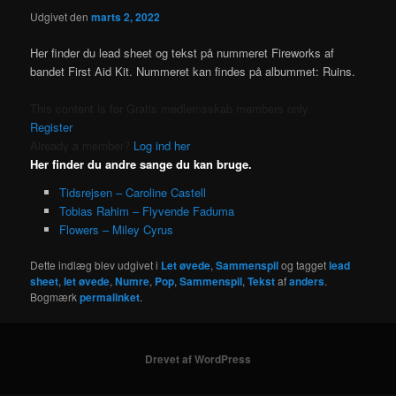
Udgivet den
marts 2, 2022
Her finder du lead sheet og tekst på nummeret Fireworks af
bandet First Aid Kit. Nummeret kan findes på albummet: Ruins.
This content is for Gratis medlemsskab members only.
Register
Already a member?
Log ind her
Her finder du andre sange du kan bruge.
Tidsrejsen – Caroline Castell
Tobias Rahim – Flyvende Faduma
Flowers – Miley Cyrus
Dette indlæg blev udgivet i
Let øvede
,
Sammenspil
og tagget
lead
sheet
,
let øvede
,
Numre
,
Pop
,
Sammenspil
,
Tekst
af
anders
.
Bogmærk
permalinket
.
Drevet af WordPress