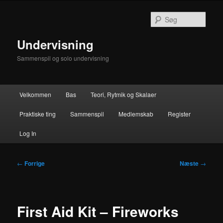
Fortsæt
til
Søg
primært
indhold
Undervisning
Sammenspil og solo undervisning
Hovedmenu
Velkommen
Bas
Teori, Rytmik og Skalaer
Praktiske ting
Sammenspil
Medlemskab
Register
Log In
Indlægsnavigation
←
Forrige
Næste
→
First Aid Kit – Fireworks