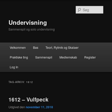
Fortsæt
Fortsæt
til
til
Søg
primært
sekundært
indhold
indhold
Undervisning
Sammenspil og solo undervisning
Hovedmenu
Velkommen
Bas
Teori, Rytmik og Skalaer
Praktiske ting
Sammenspil
Medlemskab
Register
Log In
TAG-ARKIV:
1612
1612 – Vulfpeck
Udgivet den
november 11, 2018