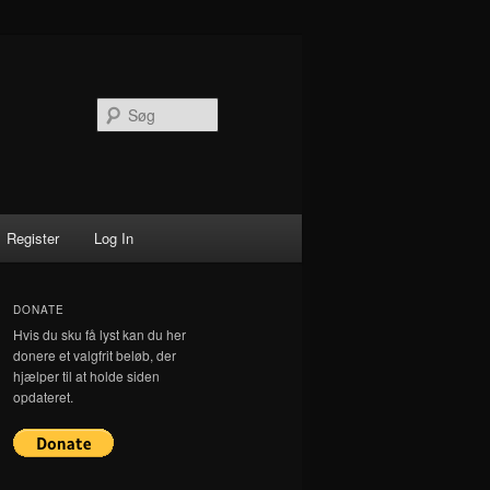
Søg
Register
Log In
DONATE
Hvis du sku få lyst kan du her
donere et valgfrit beløb, der
hjælper til at holde siden
opdateret.