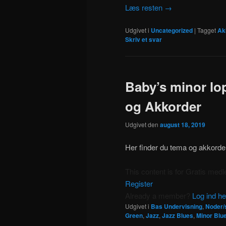
Læs resten
→
Udgivet i
Uncategorized
|
Tagget
Ak
Skriv et svar
Baby’s minor lo
og Akkorder
Udgivet den
august 18, 2019
Her finder du tema og akkorde
This content is for Gratis me
Register
Already a member?
Log ind he
Udgivet i
Bas Undervisning
,
Noder/
Green
,
Jazz
,
Jazz Blues
,
Minor Blu