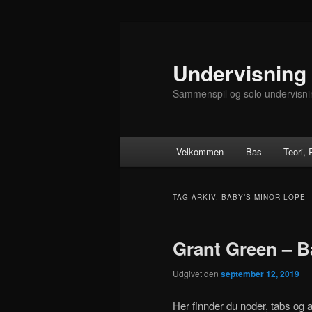
Fortsæt
Fortsæt
til
til
primært
sekundært
Undervisning
indhold
indhold
Sammenspil og solo undervisni
Hovedmenu
Velkommen
Bas
Teori,
TAG-ARKIV:
BABY’S MINOR LOPE
Grant Green – B
Udgivet den
september 12, 2019
Her finnder du noder, tabs og 