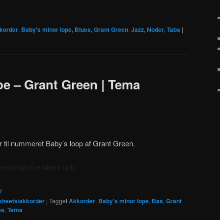
korder
,
Baby's minor lope
,
Blues
,
Grant Green
,
Jazz
,
Noder
,
Tabs
|
pe – Grant Green | Tema
r til nummeret Baby’s loop af Grant Green.
dlemsskab members only.
r
sheets/akkorder
|
Tagget
Akkorder
,
Baby's minor lope
,
Bas
,
Grant
es
,
Tema