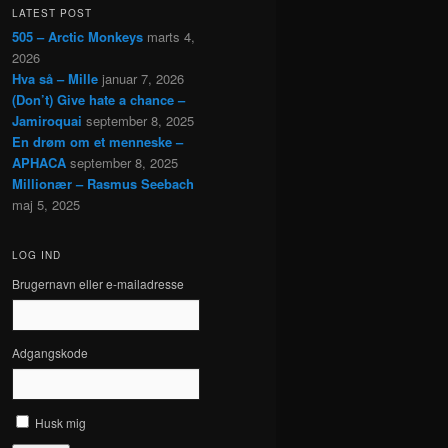
LATEST POST
505 – Arctic Monkeys
marts 4,
2026
Hva så – Mille
januar 7, 2026
(Don’t) Give hate a chance –
Jamiroquai
september 8, 2025
En drøm om et menneske –
APHACA
september 8, 2025
Millionær – Rasmus Seebach
maj 5, 2025
LOG IND
Brugernavn eller e-mailadresse
Adgangskode
Husk mig