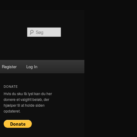
Søg
Register
Log In
DONATE
Hvis du sku få lyst kan du her
donere et valgfrit beløb, der
hjælper til at holde siden
opdateret.