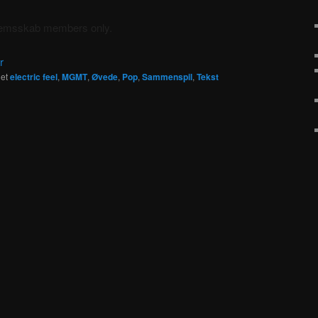
dlemsskab members only.
r
et
electric feel
,
MGMT
,
Øvede
,
Pop
,
Sammenspil
,
Tekst