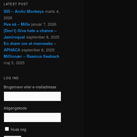
LATEST POST
505 – Arctic Monkeys
marts 4,
2026
Hva så – Mille
januar 7, 2026
(Don’t) Give hate a chance –
Jamiroquai
september 8, 2025
En drøm om et menneske –
APHACA
september 8, 2025
Millionær – Rasmus Seebach
maj 5, 2025
LOG IND
Brugernavn eller e-mailadresse
Adgangskode
Husk mig