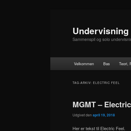
Fortsæt
Fortsæt
til
til
primært
sekundært
Undervisning
indhold
indhold
Sammenspil og solo undervisni
Hovedmenu
Velkommen
Bas
Teori,
TAG-ARKIV:
ELECTRIC FEEL
MGMT – Electric
Udgivet den
april 19, 2018
Her er tekst til Electric Feel.