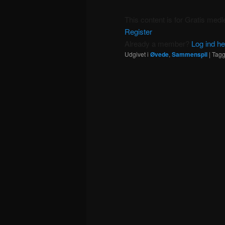
This content is for Gratis me
Register
Already a member?
Log ind he
Udgivet i
Øvede
,
Sammenspil
|
Tagg