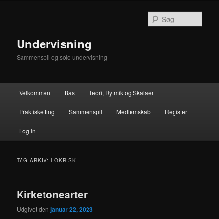
Fortsæt
Fortsæt
til
til
Søg
primært
sekundært
indhold
indhold
Undervisning
Sammenspil og solo undervisning
Hovedmenu
Velkommen
Bas
Teori, Rytmik og Skalaer
Praktiske ting
Sammenspil
Medlemskab
Register
Log In
TAG-ARKIV:
LOKRISK
Kirketonearter
Udgivet den
januar 22, 2023