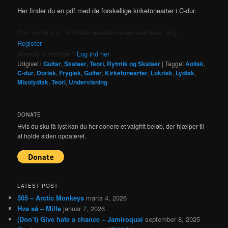
Her finder du en pdf med de forskellige kirketonearter i C-dur.
This content is for Gratis medlemsskab members only.
Register
Already a member?
Log ind her
Udgivet i
Guitar
,
Skalaer
,
Teori, Rytmik og Skalaer
|
Tagget
Aolisk
,
C-dur
,
Dorisk
,
Frygisk
,
Guitar
,
Kirketonearter
,
Lokrisk
,
Lydisk
,
Mixolydisk
,
Teori
,
Undervisning
DONATE
Hvis du sku få lyst kan du her donere et valgfrit beløb, der hjælper til
at holde siden opdateret.
LATEST POST
505 – Arctic Monkeys
marts 4, 2026
Hva så – Mille
januar 7, 2026
(Don’t) Give hate a chance – Jamiroquai
september 8, 2025