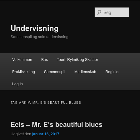
Fortsæt
Fortsæt
til
til
Søg
primært
sekundært
indhold
indhold
Undervisning
Sammenspil og solo undervisning
Hovedmenu
Velkommen
Bas
Teori, Rytmik og Skalaer
Praktiske ting
Sammenspil
Medlemskab
Register
Log In
TAG-ARKIV:
MR. E’S BEAUTIFUL BLUES
Eels – Mr. E’s beautiful blues
Udgivet den
januar 16, 2017