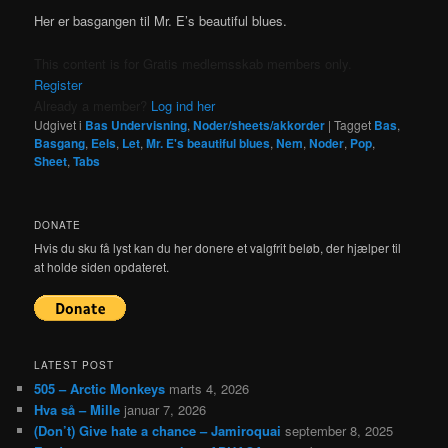
Her er basgangen til Mr. E’s beautiful blues.
This content is for Gratis medlemsskab members only.
Register
Already a member?
Log ind her
Udgivet i
Bas Undervisning
,
Noder/sheets/akkorder
|
Tagget
Bas
,
Basgang
,
Eels
,
Let
,
Mr. E's beautiful blues
,
Nem
,
Noder
,
Pop
,
Sheet
,
Tabs
DONATE
Hvis du sku få lyst kan du her donere et valgfrit beløb, der hjælper til
at holde siden opdateret.
LATEST POST
505 – Arctic Monkeys
marts 4, 2026
Hva så – Mille
januar 7, 2026
(Don’t) Give hate a chance – Jamiroquai
september 8, 2025