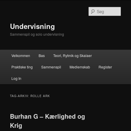
Fortsæt
Fortsæt
til
til
Søg
primært
sekundært
indhold
indhold
Undervisning
Sammenspil og solo undervisning
Hovedmenu
Velkommen
Bas
Teori, Rytmik og Skalaer
Praktiske ting
Sammenspil
Medlemskab
Register
Log In
TAG-ARKIV:
ROLLE ARK
Burhan G – Kærlighed og
Krig