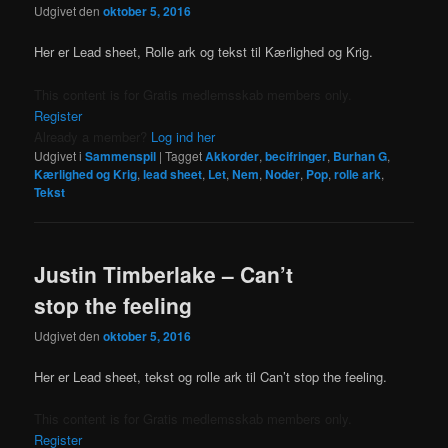
Udgivet den
oktober 5, 2016
Her er Lead sheet, Rolle ark og tekst til Kærlighed og Krig.
This content is for Gratis medlemsskab members only.
Register
Already a member?
Log ind her
Udgivet i
Sammenspil
|
Tagget
Akkorder
,
becifringer
,
Burhan G
,
Kærlighed og Krig
,
lead sheet
,
Let
,
Nem
,
Noder
,
Pop
,
rolle ark
,
Tekst
Justin Timberlake – Can’t
stop the feeling
Udgivet den
oktober 5, 2016
Her er Lead sheet, tekst og rolle ark til Can’t stop the feeling.
This content is for Gratis medlemsskab members only.
Register