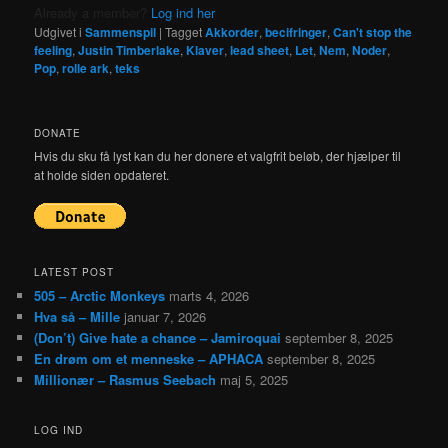
Already a member?
Log ind her
Udgivet i
Sammenspil
|
Tagget
Akkorder
,
becifringer
,
Can't stop the
feeling
,
Justin Timberlake
,
Klaver
,
lead sheet
,
Let
,
Nem
,
Noder
,
Pop
,
rolle ark
,
teks
DONATE
Hvis du sku få lyst kan du her donere et valgfrit beløb, der hjælper til
at holde siden opdateret.
LATEST POST
505 – Arctic Monkeys
marts 4, 2026
Hva så – Mille
januar 7, 2026
(Don’t) Give hate a chance – Jamiroquai
september 8, 2025
En drøm om et menneske – APHACA
september 8, 2025
Millionær – Rasmus Seebach
maj 5, 2025
LOG IND