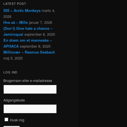
LATEST POST
505 – Arctic Monkeys
marts 4,
2026
Hva så – Mille
januar 7, 2026
(Don’t) Give hate a chance –
Jamiroquai
september 8, 2025
En drøm om et menneske –
APHACA
september 8, 2025
Millionær – Rasmus Seebach
maj 5, 2025
LOG IND
Brugernavn eller e-mailadresse
Adgangskode
Husk mig