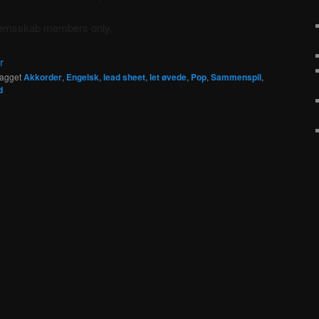
dlemsskab members only.
r
agget
Akkorder
,
Engelsk
,
lead sheet
,
let øvede
,
Pop
,
Sammenspil
,
d