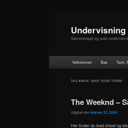
Fortsæt
Fortsæt
til
til
primært
sekundært
Undervisning
indhold
indhold
Sammenspil og solo undervisni
Hovedmenu
Velkommen
Bas
Teori,
TAG-ARKIV:
SAVE YOUR TEARS
The Weeknd – Sa
Udgivet den
februar 22, 2024
Her finder du lead sheet og te