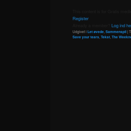
This content is for Gratis me
Register
Already a member?
Log ind he
Udgivet i
Let øvede
,
Sammenspil
|
T
Save your tears
,
Tekst
,
The Weekn