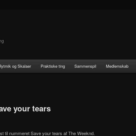
ng
 Rytmik og Skalaer
Praktiske ting
Sammenspil
Medlemskab
ve your tears
kst til nummeret Save your tears af The Weeknd.