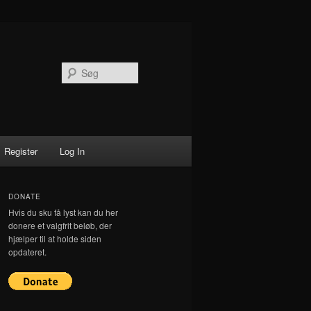
Søg
Register
Log In
DONATE
Hvis du sku få lyst kan du her
donere et valgfrit beløb, der
hjælper til at holde siden
opdateret.