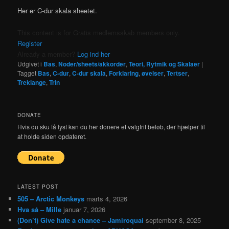
Her er C-dur skala sheetet.
This content is for Gratis medlemsskab members only.
Register
Already a member?
Log ind her
Udgivet i
Bas
,
Noder/sheets/akkorder
,
Teori, Rytmik og Skalaer
|
Tagget
Bas
,
C-dur
,
C-dur skala
,
Forklaring
,
øvelser
,
Tertser
,
Treklange
,
Trin
DONATE
Hvis du sku få lyst kan du her donere et valgfrit beløb, der hjælper til
at holde siden opdateret.
LATEST POST
505 – Arctic Monkeys
marts 4, 2026
Hva så – Mille
januar 7, 2026
(Don’t) Give hate a chance – Jamiroquai
september 8, 2025