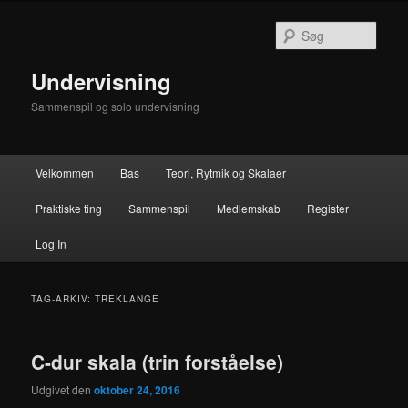
Fortsæt
Fortsæt
til
til
Søg
primært
sekundært
indhold
indhold
Undervisning
Sammenspil og solo undervisning
Hovedmenu
Velkommen
Bas
Teori, Rytmik og Skalaer
Praktiske ting
Sammenspil
Medlemskab
Register
Log In
TAG-ARKIV:
TREKLANGE
C-dur skala (trin forståelse)
Udgivet den
oktober 24, 2016