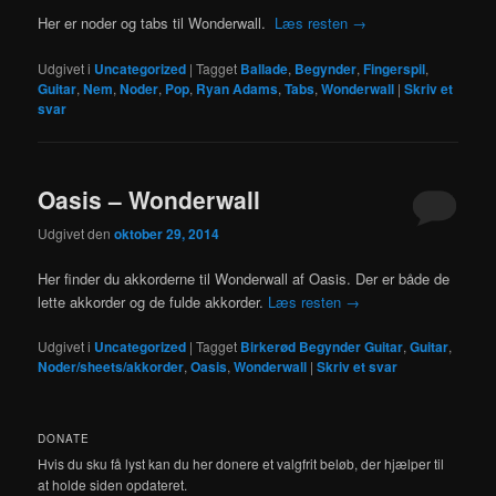
Her er noder og tabs til Wonderwall.
Læs resten
→
Udgivet i
Uncategorized
|
Tagget
Ballade
,
Begynder
,
Fingerspil
,
Guitar
,
Nem
,
Noder
,
Pop
,
Ryan Adams
,
Tabs
,
Wonderwall
|
Skriv et
svar
Oasis – Wonderwall
Udgivet den
oktober 29, 2014
Her finder du akkorderne til Wonderwall af Oasis. Der er både de
lette akkorder og de fulde akkorder.
Læs resten
→
Udgivet i
Uncategorized
|
Tagget
Birkerød Begynder Guitar
,
Guitar
,
Noder/sheets/akkorder
,
Oasis
,
Wonderwall
|
Skriv et svar
DONATE
Hvis du sku få lyst kan du her donere et valgfrit beløb, der hjælper til
at holde siden opdateret.