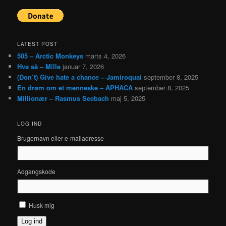
LATEST POST
505 – Arctic Monkeys
marts 4, 2026
Hva så – Mille
januar 7, 2026
(Don’t) Give hate a chance – Jamiroquai
september 8, 2025
En drøm om et menneske – APHACA
september 8, 2025
Millionær – Rasmus Seebach
maj 5, 2025
LOG IND
Brugernavn eller e-mailadresse
Adgangskode
Husk mig
Log ind