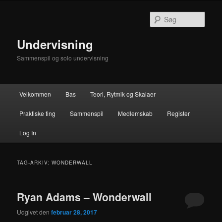
Fortsæt
Fortsæt
til
til
Søg
primært
sekundært
indhold
indhold
Undervisning
Sammenspil og solo undervisning
Hovedmenu
Velkommen
Bas
Teori, Rytmik og Skalaer
Praktiske ting
Sammenspil
Medlemskab
Register
Log In
TAG-ARKIV:
WONDERWALL
Ryan Adams – Wonderwall
Udgivet den
februar 28, 2017