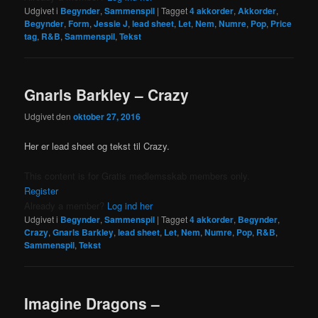
Udgivet i
Begynder
,
Sammenspil
|
Tagget
4 akkorder
,
Akkorder
,
Begynder
,
Form
,
Jessie J
,
lead sheet
,
Let
,
Nem
,
Numre
,
Pop
,
Price
tag
,
R&B
,
Sammenspil
,
Tekst
Gnarls Barkley – Crazy
Udgivet den
oktober 27, 2016
Her er lead sheet og tekst til Crazy.
This content is for Gratis medlemsskab members only.
Register
Already a member?
Log ind her
Udgivet i
Begynder
,
Sammenspil
|
Tagget
4 akkorder
,
Begynder
,
Crazy
,
Gnarls Barkley
,
lead sheet
,
Let
,
Nem
,
Numre
,
Pop
,
R&B
,
Sammenspil
,
Tekst
Imagine Dragons –