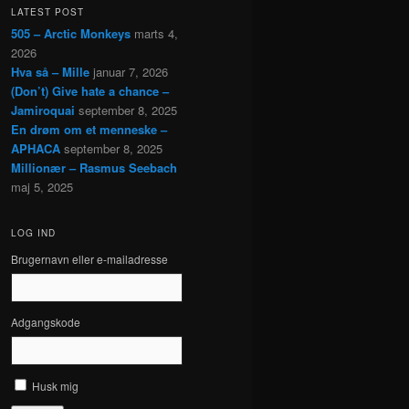
LATEST POST
505 – Arctic Monkeys
marts 4,
2026
Hva så – Mille
januar 7, 2026
(Don’t) Give hate a chance –
Jamiroquai
september 8, 2025
En drøm om et menneske –
APHACA
september 8, 2025
Millionær – Rasmus Seebach
maj 5, 2025
LOG IND
Brugernavn eller e-mailadresse
Adgangskode
Husk mig