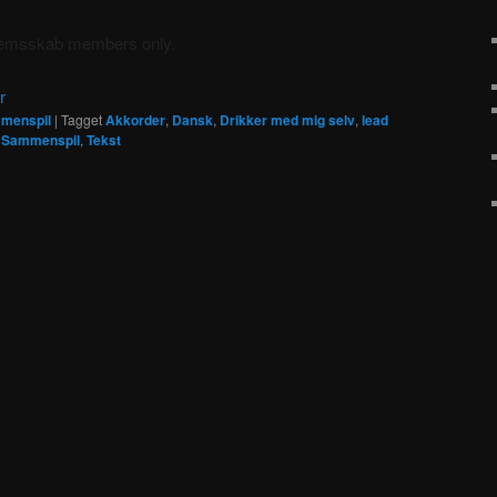
dlemsskab members only.
r
menspil
|
Tagget
Akkorder
,
Dansk
,
Drikker med mig selv
,
lead
,
Sammenspil
,
Tekst