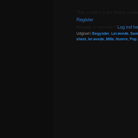
This content is for Gratis me
Register
Already a member?
Log ind he
Udgivet i
Begynder
,
Let øvede
,
Sam
sheet
,
let øvede
,
Mille
,
Numre
,
Pop