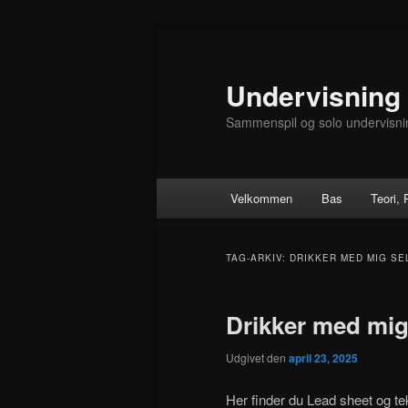
Fortsæt
Fortsæt
til
til
primært
sekundært
Undervisning
indhold
indhold
Sammenspil og solo undervisni
Hovedmenu
Velkommen
Bas
Teori,
TAG-ARKIV:
DRIKKER MED MIG SE
Drikker med mig 
Udgivet den
april 23, 2025
Her finder du Lead sheet og tek