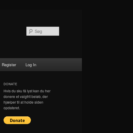
Søg
Register
Log In
DONATE
Hvis du sku få lyst kan du her
donere et valgfrit beløb, der
hjælper til at holde siden
opdateret.