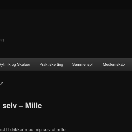
ng
 Rytmik og Skalaer
Praktiske ting
Sammenspil
Medlemskab
LV
selv – Mille
st til drikker med mig selv af mille.