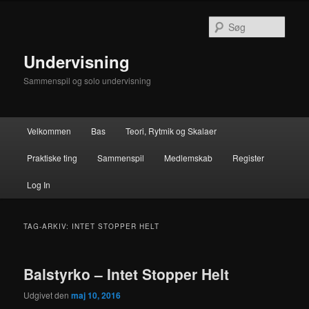
Fortsæt
Fortsæt
til
til
Søg
primært
sekundært
indhold
indhold
Undervisning
Sammenspil og solo undervisning
Hovedmenu
Velkommen
Bas
Teori, Rytmik og Skalaer
Praktiske ting
Sammenspil
Medlemskab
Register
Log In
TAG-ARKIV:
INTET STOPPER HELT
Balstyrko – Intet Stopper Helt
Udgivet den
maj 10, 2016