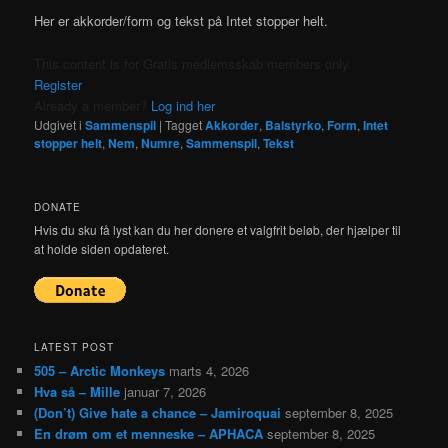
Her er akkorder/form og tekst på Intet stopper helt.
This content is for Gratis medlemsskab members only.
Register
Already a member?
Log ind her
Udgivet i
Sammenspil
|
Tagget
Akkorder
,
Balstyrko
,
Form
,
Intet
stopper helt
,
Nem
,
Numre
,
Sammenspil
,
Tekst
DONATE
Hvis du sku få lyst kan du her donere et valgfrit beløb, der hjælper til
at holde siden opdateret.
LATEST POST
505 – Arctic Monkeys
marts 4, 2026
Hva så – Mille
januar 7, 2026
(Don’t) Give hate a chance – Jamiroquai
september 8, 2025
En drøm om et menneske – APHACA
september 8, 2025