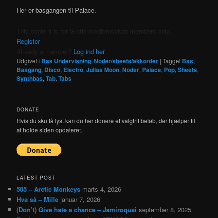
Her er basgangen til Palace.
This content is for Gratis medlemsskab members only.
Register
Already a member?
Log ind her
Udgivet i
Bas Undervisning
,
Noder/sheets/akkorder
|
Tagget
Bas
,
Basgang
,
Disco
,
Electro
,
Julias Moon
,
Noder
,
Palace
,
Pop
,
Sheets
,
Synthbas
,
Tab
,
Tabs
DONATE
Hvis du sku få lyst kan du her donere et valgfrit beløb, der hjælper til
at holde siden opdateret.
LATEST POST
505 – Arctic Monkeys
marts 4, 2026
Hva så – Mille
januar 7, 2026
(Don’t) Give hate a chance – Jamiroquai
september 8, 2025