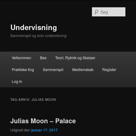
Fortsæt
Fortsæt
til
til
Søg
primært
sekundært
indhold
indhold
Undervisning
Sammenspil og solo undervisning
Hovedmenu
Velkommen
Bas
Teori, Rytmik og Skalaer
Praktiske ting
Sammenspil
Medlemskab
Register
Log In
TAG-ARKIV:
JULIAS MOON
Julias Moon – Palace
Udgivet den
januar 17, 2017