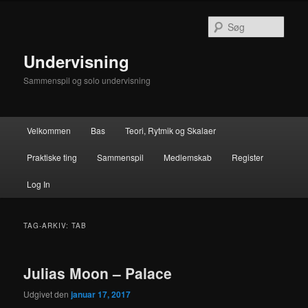
Fortsæt
Fortsæt
til
til
Søg
primært
sekundært
indhold
indhold
Undervisning
Sammenspil og solo undervisning
Hovedmenu
Velkommen
Bas
Teori, Rytmik og Skalaer
Praktiske ting
Sammenspil
Medlemskab
Register
Log In
TAG-ARKIV:
TAB
Julias Moon – Palace
Udgivet den
januar 17, 2017