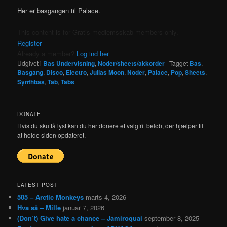
Her er basgangen til Palace.
This content is for Gratis medlemsskab members only.
Register
Already a member?
Log ind her
Udgivet i
Bas Undervisning
,
Noder/sheets/akkorder
|
Tagget
Bas
,
Basgang
,
Disco
,
Electro
,
Julias Moon
,
Noder
,
Palace
,
Pop
,
Sheets
,
Synthbas
,
Tab
,
Tabs
DONATE
Hvis du sku få lyst kan du her donere et valgfrit beløb, der hjælper til
at holde siden opdateret.
LATEST POST
505 – Arctic Monkeys
marts 4, 2026
Hva så – Mille
januar 7, 2026
(Don’t) Give hate a chance – Jamiroquai
september 8, 2025