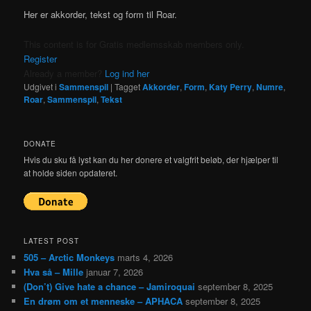
Her er akkorder, tekst og form til Roar.
This content is for Gratis medlemsskab members only.
Register
Already a member?
Log ind her
Udgivet i
Sammenspil
|
Tagget
Akkorder
,
Form
,
Katy Perry
,
Numre
,
Roar
,
Sammenspil
,
Tekst
DONATE
Hvis du sku få lyst kan du her donere et valgfrit beløb, der hjælper til
at holde siden opdateret.
LATEST POST
505 – Arctic Monkeys
marts 4, 2026
Hva så – Mille
januar 7, 2026
(Don’t) Give hate a chance – Jamiroquai
september 8, 2025
En drøm om et menneske – APHACA
september 8, 2025