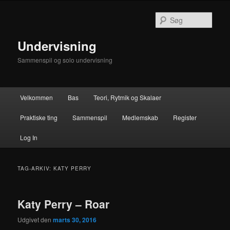
Fortsæt
Fortsæt
til
til
Søg
primært
sekundært
indhold
indhold
Undervisning
Sammenspil og solo undervisning
Hovedmenu
Velkommen
Bas
Teori, Rytmik og Skalaer
Praktiske ting
Sammenspil
Medlemskab
Register
Log In
TAG-ARKIV:
KATY PERRY
Katy Perry – Roar
Udgivet den
marts 30, 2016