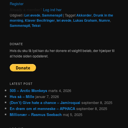
Register
Already a member?
Log ind her
Udgivet i
Let øvede
,
Sammenspil
|
Tagget
Akkorder
,
Drunk in the
morning
,
Klaver Becifringer
,
let øvede
,
Lukas Graham
,
Numre
,
Sammenspil
,
Tekst
DONATE
Hvis du sku få lyst kan du her donere et valgfrit beløb, der hjælper til
at holde siden opdateret.
LATEST POST
505 – Arctic Monkeys
marts 4, 2026
Hva så – Mille
januar 7, 2026
(Don’t) Give hate a chance – Jamiroquai
september 8, 2025
En drøm om et menneske – APHACA
september 8, 2025
Millionær – Rasmus Seebach
maj 5, 2025