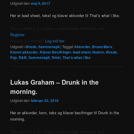
Udgivet den
maj 4, 2017
Her er lead sheet, tekst og klaver akkorder til That’s what i like.
This content is for Gratis medlemsskab members only.
Register
Already a member?
Log ind her
Udgivet i
Øvede
,
Sammenspil
|
Tagget
Akkorder
,
Bruno Mars
,
Klaver akkorder
,
Klaver Becifringer
,
lead sheet
,
Numre
,
Øvede
,
Pop
,
R&B
,
Sammenspil
,
Tekst
,
That's what i like
Lukas Graham – Drunk in the
morning.
Udgivet den
februar 25, 2016
Her er akkorder, form, teks og klaver becifringer til Drunk in the
morning.
This content is for Gratis medlemsskab members only.