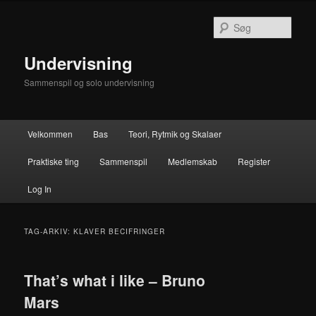
Fortsæt
Fortsæt
til
til
Søg
primært
sekundært
indhold
indhold
Undervisning
Sammenspil og solo undervisning
Hovedmenu
Velkommen
Bas
Teori, Rytmik og Skalaer
Praktiske ting
Sammenspil
Medlemskab
Register
Log In
TAG-ARKIV:
KLAVER BECIFRINGER
That’s what i like – Bruno
Mars