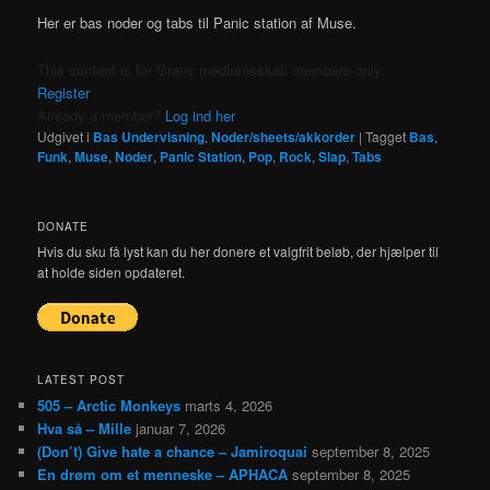
Her er bas noder og tabs til Panic station af Muse.
This content is for Gratis medlemsskab members only.
Register
Already a member?
Log ind her
Udgivet i
Bas Undervisning
,
Noder/sheets/akkorder
|
Tagget
Bas
,
Funk
,
Muse
,
Noder
,
Panic Station
,
Pop
,
Rock
,
Slap
,
Tabs
DONATE
Hvis du sku få lyst kan du her donere et valgfrit beløb, der hjælper til
at holde siden opdateret.
LATEST POST
505 – Arctic Monkeys
marts 4, 2026
Hva så – Mille
januar 7, 2026
(Don’t) Give hate a chance – Jamiroquai
september 8, 2025
En drøm om et menneske – APHACA
september 8, 2025