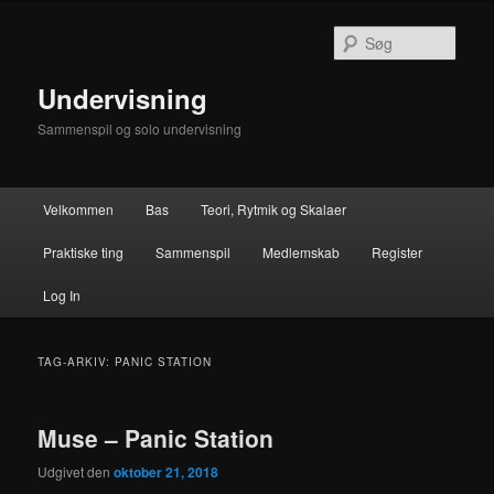
Fortsæt
Fortsæt
til
til
Søg
primært
sekundært
indhold
indhold
Undervisning
Sammenspil og solo undervisning
Hovedmenu
Velkommen
Bas
Teori, Rytmik og Skalaer
Praktiske ting
Sammenspil
Medlemskab
Register
Log In
TAG-ARKIV:
PANIC STATION
Muse – Panic Station
Udgivet den
oktober 21, 2018