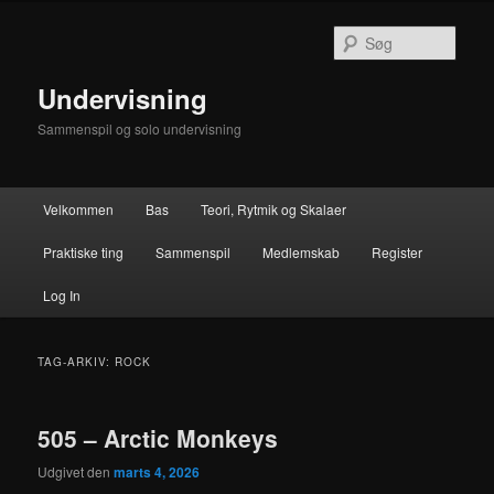
Fortsæt
Fortsæt
til
til
Søg
primært
sekundært
indhold
indhold
Undervisning
Sammenspil og solo undervisning
Hovedmenu
Velkommen
Bas
Teori, Rytmik og Skalaer
Praktiske ting
Sammenspil
Medlemskab
Register
Log In
TAG-ARKIV:
ROCK
505 – Arctic Monkeys
Udgivet den
marts 4, 2026