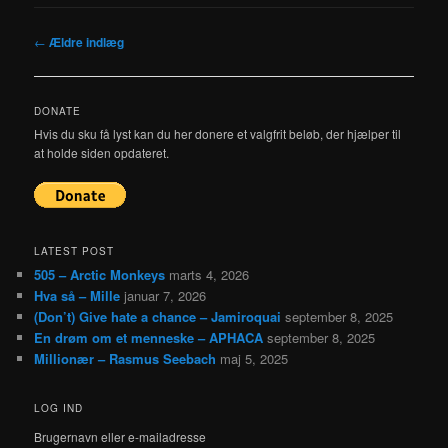
Indlægsnavigation
←
Ældre indlæg
DONATE
Hvis du sku få lyst kan du her donere et valgfrit beløb, der hjælper til
at holde siden opdateret.
LATEST POST
505 – Arctic Monkeys
marts 4, 2026
Hva så – Mille
januar 7, 2026
(Don’t) Give hate a chance – Jamiroquai
september 8, 2025
En drøm om et menneske – APHACA
september 8, 2025
Millionær – Rasmus Seebach
maj 5, 2025
LOG IND
Brugernavn eller e-mailadresse