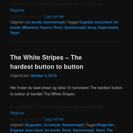
This content is for Gratis medlemsskab members only.
Register
Already a member?
Log ind her
Udgivet i
Let øvede
,
Sammenspil
|
Tagget
Engelsk
,
lead sheet
,
let
øvede
,
Måneskin
,
Numre
,
Rock
,
Sammenspil
,
Sang
,
Supermodel
,
Tekst
The White Stripes – The
hardest button to button
Udgivet den
oktober 2, 2019
Her finder du lead sheet og tekst til nummeret The hardest button
to button af bandet The White Stripes.
This content is for Gratis medlemsskab members only.
Register
Already a member?
Log ind her
Udgivet i
Begynder
,
Let øvede
,
Sammenspil
|
Tagget
Begynder
,
Engelsk
,
lead sheet
,
let øvede
,
Rock
,
Sammenspil
,
Tekst
,
The