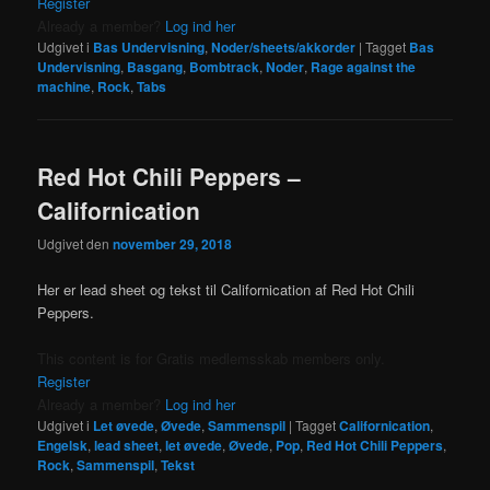
Register
Already a member?
Log ind her
Udgivet i
Bas Undervisning
,
Noder/sheets/akkorder
|
Tagget
Bas
Undervisning
,
Basgang
,
Bombtrack
,
Noder
,
Rage against the
machine
,
Rock
,
Tabs
Red Hot Chili Peppers –
Californication
Udgivet den
november 29, 2018
Her er lead sheet og tekst til Californication af Red Hot Chili
Peppers.
This content is for Gratis medlemsskab members only.
Register
Already a member?
Log ind her
Udgivet i
Let øvede
,
Øvede
,
Sammenspil
|
Tagget
Californication
,
Engelsk
,
lead sheet
,
let øvede
,
Øvede
,
Pop
,
Red Hot Chili Peppers
,
Rock
,
Sammenspil
,
Tekst