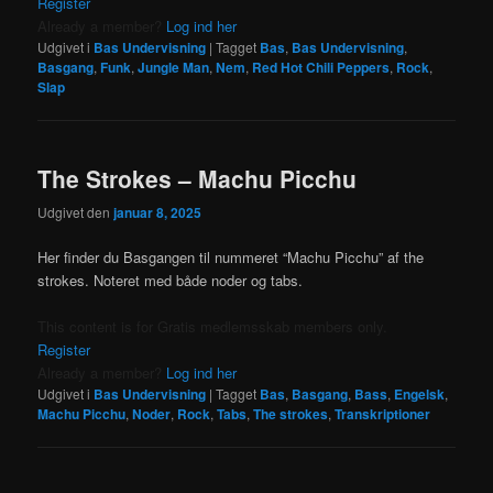
Register
Already a member?
Log ind her
Udgivet i
Bas Undervisning
|
Tagget
Bas
,
Bas Undervisning
,
Basgang
,
Funk
,
Jungle Man
,
Nem
,
Red Hot Chili Peppers
,
Rock
,
Slap
The Strokes – Machu Picchu
Udgivet den
januar 8, 2025
Her finder du Basgangen til nummeret “Machu Picchu” af the
strokes. Noteret med både noder og tabs.
This content is for Gratis medlemsskab members only.
Register
Already a member?
Log ind her
Udgivet i
Bas Undervisning
|
Tagget
Bas
,
Basgang
,
Bass
,
Engelsk
,
Machu Picchu
,
Noder
,
Rock
,
Tabs
,
The strokes
,
Transkriptioner