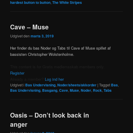
hardest button to button
,
The White Stripes
Cave – Muse
Udgivet den
marts 3, 2019
Her finder du bas Noder og Tabs til Cave af Muse spillet af
bassisten Christopher Wolstenholme.
This content is for Gratis medlemsskab members only.
Register
Already a member?
Log ind her
Udgivet i
Bas Undervisning
,
Noder/sheets/akkorder
|
Tagget
Bas
,
Bas Undervisning
,
Basgang
,
Cave
,
Muse
,
Noder
,
Rock
,
Tabs
Oasis – Don’t look back in
anger