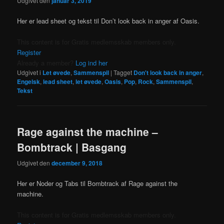
Udgivet den
januar 3, 2019
Her er lead sheet og tekst til Don’t look back in anger af Oasis.
This content is for Gratis medlemsskab members only.
Register
Already a member?
Log ind her
Udgivet i
Let øvede
,
Sammenspil
|
Tagget
Don't look back in anger
,
Engelsk
,
lead sheet
,
let øvede
,
Oasis
,
Pop
,
Rock
,
Sammenspil
,
Tekst
Rage against the machine –
Bombtrack | Basgang
Udgivet den
december 9, 2018
Her er Noder og Tabs til Bombtrack af Rage against the
machine.
This content is for Gratis medlemsskab members only.