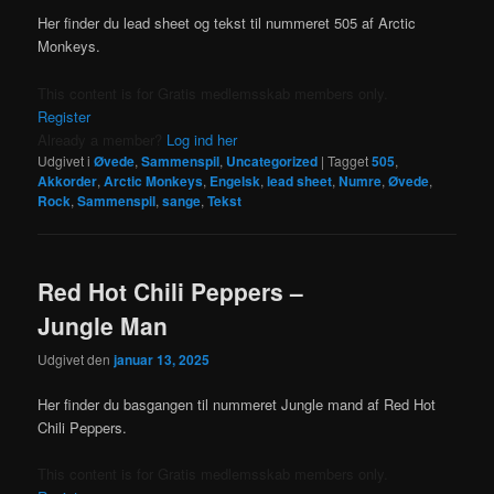
Her finder du lead sheet og tekst til nummeret 505 af Arctic
Monkeys.
This content is for Gratis medlemsskab members only.
Register
Already a member?
Log ind her
Udgivet i
Øvede
,
Sammenspil
,
Uncategorized
|
Tagget
505
,
Akkorder
,
Arctic Monkeys
,
Engelsk
,
lead sheet
,
Numre
,
Øvede
,
Rock
,
Sammenspil
,
sange
,
Tekst
Red Hot Chili Peppers –
Jungle Man
Udgivet den
januar 13, 2025
Her finder du basgangen til nummeret Jungle mand af Red Hot
Chili Peppers.
This content is for Gratis medlemsskab members only.