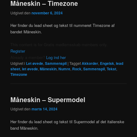
Måneskin – Timezone
Udgivet den
november 6, 2024
Her finder du lead sheet og tekst til nummeret Timezone af
bandet Måneskin.
This content is for Gratis medlemsskab members only.
Register
Already a member?
Log ind her
Udgivet i
Let øvede
,
Sammenspil
|
Tagget
Akkorder
,
Engelsk
,
lead
sheet
,
let øvede
,
Måneskin
,
Numre
,
Rock
,
Sammenspil
,
Tekst
,
Timezone
Måneskin – Supermodel
Udgivet den
marts 14, 2024
Her finder du lead sheet og tekst til Supermodel af det italienske
band Måneskin.