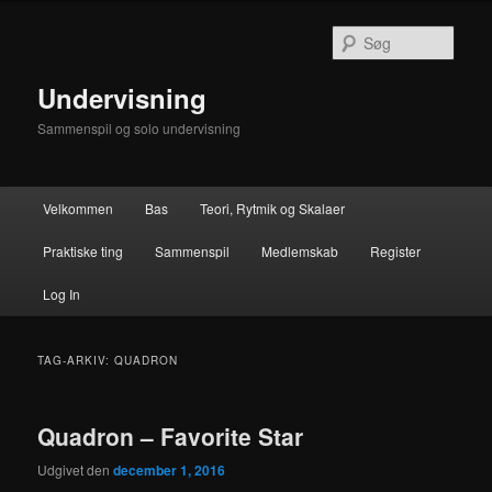
Fortsæt
Fortsæt
til
til
Søg
primært
sekundært
indhold
indhold
Undervisning
Sammenspil og solo undervisning
Hovedmenu
Velkommen
Bas
Teori, Rytmik og Skalaer
Praktiske ting
Sammenspil
Medlemskab
Register
Log In
TAG-ARKIV:
QUADRON
Quadron – Favorite Star
Udgivet den
december 1, 2016