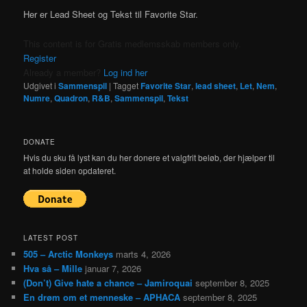
Her er Lead Sheet og Tekst til Favorite Star.
This content is for Gratis medlemsskab members only.
Register
Already a member?
Log ind her
Udgivet i
Sammenspil
|
Tagget
Favorite Star
,
lead sheet
,
Let
,
Nem
,
Numre
,
Quadron
,
R&B
,
Sammenspil
,
Tekst
DONATE
Hvis du sku få lyst kan du her donere et valgfrit beløb, der hjælper til
at holde siden opdateret.
LATEST POST
505 – Arctic Monkeys
marts 4, 2026
Hva så – Mille
januar 7, 2026
(Don’t) Give hate a chance – Jamiroquai
september 8, 2025
En drøm om et menneske – APHACA
september 8, 2025