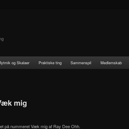
ng
 Rytmik og Skalaer
Praktiske ting
Sammenspil
Medlemskab
Væk mig
sheet på nummeret Væk mig af Ray Dee Ohh.