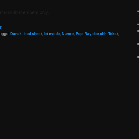
dlemsskab members only.
r
agget
Dansk
,
lead sheet
,
let øvede
,
Numre
,
Pop
,
Ray dee ohh
,
Tekst
,