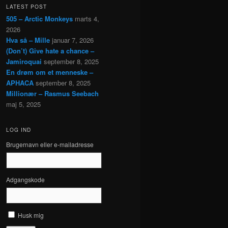
LATEST POST
505 – Arctic Monkeys
marts 4,
2026
Hva så – Mille
januar 7, 2026
(Don’t) Give hate a chance –
Jamiroquai
september 8, 2025
En drøm om et menneske –
APHACA
september 8, 2025
Millionær – Rasmus Seebach
maj 5, 2025
LOG IND
Brugernavn eller e-mailadresse
Adgangskode
Husk mig