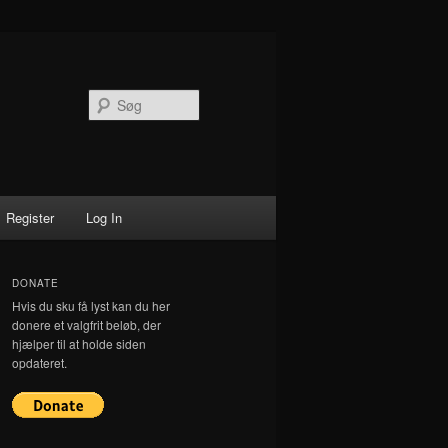
Søg
Register
Log In
DONATE
Hvis du sku få lyst kan du her
donere et valgfrit beløb, der
hjælper til at holde siden
opdateret.