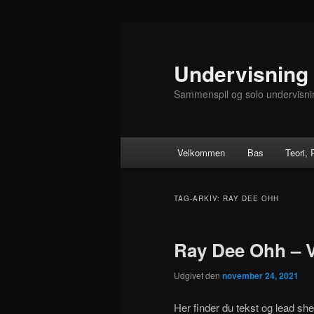
Fortsæt
Fortsæt
til
til
primært
sekundært
Undervisning
indhold
indhold
Sammenspil og solo undervisni
Hovedmenu
Velkommen
Bas
Teori,
TAG-ARKIV:
RAY DEE OHH
Ray Dee Ohh – 
Udgivet den
november 24, 2021
Her finder du tekst og lead 