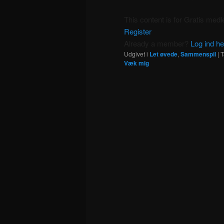
This content is for Gratis me
Register
Already a member?
Log ind he
Udgivet i
Let øvede
,
Sammenspil
|
T
Væk mig