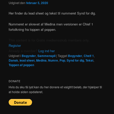
Udgivet den
februar 5, 2020
Her finder du lead sheet og tekst til nummeret Synd for dig.
Nummeret er skrevet af Medina men versionen er Chief 1
fortolkning fra toppen af poppen.
This content is for Gratis medlemsskab members only.
Register
Already a member?
Log ind her
Udgivet i
Begynder
,
Sammenspil
|
Tagget
Begynder
,
Cheif 1
,
Dansk
,
lead sheet
,
Medina
,
Numre
,
Pop
,
Synd for dig
,
Tekst
,
Toppen af poppen
DONATE
Hvis du sku få lyst kan du her donere et valgfrit beløb, der hjælper til
at holde siden opdateret.