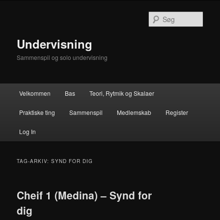
Fortsæt
Fortsæt
til
til
Søg
primært
sekundært
indhold
indhold
Undervisning
Sammenspil og solo undervisning
Hovedmenu
Velkommen
Bas
Teori, Rytmik og Skalaer
Praktiske ting
Sammenspil
Medlemskab
Register
Log In
TAG-ARKIV:
SYND FOR DIG
Cheif 1 (Medina) – Synd for
dig