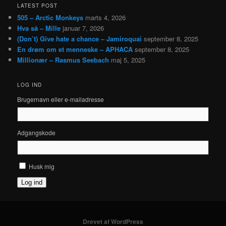
LATEST POST
505 – Arctic Monkeys
marts 4, 2026
Hva så – Mille
januar 7, 2026
(Don’t) Give hate a chance – Jamiroquai
september 8, 2025
En drøm om et menneske – APHACA
september 8, 2025
Millionær – Rasmus Seebach
maj 5, 2025
LOG IND
Brugernavn eller e-mailadresse
Adgangskode
Husk mig
Log ind
Drevet af WordPress