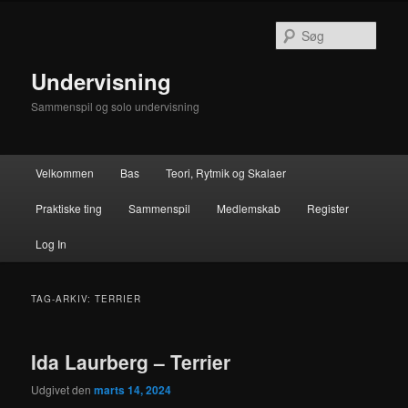
Fortsæt
Fortsæt
til
til
Søg
primært
sekundært
indhold
indhold
Undervisning
Sammenspil og solo undervisning
Hovedmenu
Velkommen
Bas
Teori, Rytmik og Skalaer
Praktiske ting
Sammenspil
Medlemskab
Register
Log In
TAG-ARKIV:
TERRIER
Ida Laurberg – Terrier
Udgivet den
marts 14, 2024