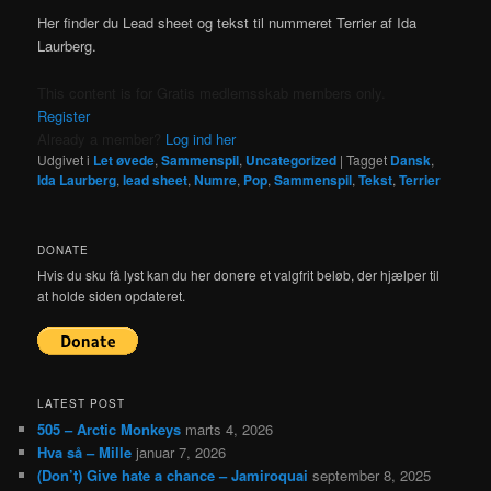
Her finder du Lead sheet og tekst til nummeret Terrier af Ida
Laurberg.
This content is for Gratis medlemsskab members only.
Register
Already a member?
Log ind her
Udgivet i
Let øvede
,
Sammenspil
,
Uncategorized
|
Tagget
Dansk
,
Ida Laurberg
,
lead sheet
,
Numre
,
Pop
,
Sammenspil
,
Tekst
,
Terrier
DONATE
Hvis du sku få lyst kan du her donere et valgfrit beløb, der hjælper til
at holde siden opdateret.
LATEST POST
505 – Arctic Monkeys
marts 4, 2026
Hva så – Mille
januar 7, 2026
(Don’t) Give hate a chance – Jamiroquai
september 8, 2025