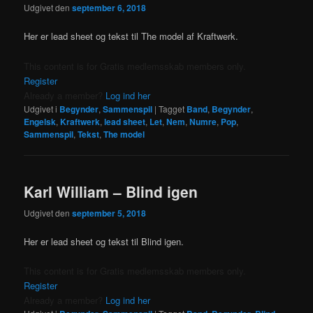
Udgivet den
september 6, 2018
Her er lead sheet og tekst til The model af Kraftwerk.
This content is for Gratis medlemsskab members only.
Register
Already a member?
Log ind her
Udgivet i
Begynder
,
Sammenspil
|
Tagget
Band
,
Begynder
,
Engelsk
,
Kraftwerk
,
lead sheet
,
Let
,
Nem
,
Numre
,
Pop
,
Sammenspil
,
Tekst
,
The model
Karl William – Blind igen
Udgivet den
september 5, 2018
Her er lead sheet og tekst til Blind igen.
This content is for Gratis medlemsskab members only.
Register
Already a member?
Log ind her