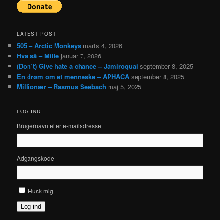
LATEST POST
505 – Arctic Monkeys
marts 4, 2026
Hva så – Mille
januar 7, 2026
(Don’t) Give hate a chance – Jamiroquai
september 8, 2025
En drøm om et menneske – APHACA
september 8, 2025
Millionær – Rasmus Seebach
maj 5, 2025
LOG IND
Brugernavn eller e-mailadresse
Adgangskode
Husk mig
Log ind