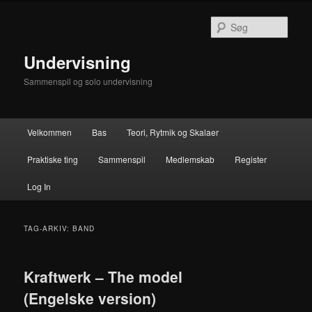
Fortsæt
Fortsæt
til
til
Søg
primært
sekundært
indhold
indhold
Undervisning
Sammenspil og solo undervisning
Hovedmenu
Velkommen
Bas
Teori, Rytmik og Skalaer
Praktiske ting
Sammenspil
Medlemskab
Register
Log In
TAG-ARKIV:
BAND
Kraftwerk – The model
(Engelske version)