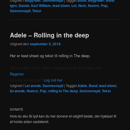
Udgivet i
Begynder
,
Sammenspil
|
Tagget
Band
,
Begynder
,
Blind
igen
,
Dansk
,
Karl William
,
lead sheet
,
Let
,
Nem
,
Numre
,
Pop
,
Sammenspil
,
Tekst
Adele – Rolling in the deep
Udgivet den
september 5, 2018
Her er lead sheet og tekst til rolling in The deep.
This content is for Gratis medlemsskab members only.
Register
Already a member?
Log ind her
Udgivet i
Let øvede
,
Sammenspil
|
Tagget
Adele
,
Band
,
lead sheet
,
let øvede
,
Numre
,
Pop
,
rolling in The deep
,
Sammenspil
,
Tekst
DONATE
Hvis du sku få lyst kan du her donere et valgfrit beløb, der hjælper til
at holde siden opdateret.