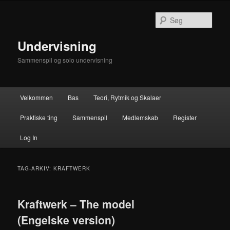
Fortsæt
Fortsæt
til
til
Søg
primært
sekundært
indhold
indhold
Undervisning
Sammenspil og solo undervisning
Hovedmenu
Velkommen
Bas
Teori, Rytmik og Skalaer
Praktiske ting
Sammenspil
Medlemskab
Register
Log In
TAG-ARKIV:
KRAFTWERK
Kraftwerk – The model
(Engelske version)