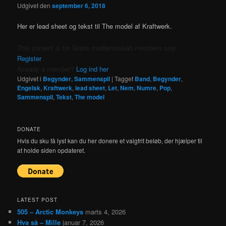
Udgivet den
september 6, 2018
Her er lead sheet og tekst til The model af Kraftwerk.
This content is for Gratis medlemsskab members only.
Register
Already a member?
Log ind her
Udgivet i
Begynder
,
Sammenspil
|
Tagget
Band
,
Begynder
,
Engelsk
,
Kraftwerk
,
lead sheet
,
Let
,
Nem
,
Numre
,
Pop
,
Sammenspil
,
Tekst
,
The model
DONATE
Hvis du sku få lyst kan du her donere et valgfrit beløb, der hjælper til
at holde siden opdateret.
LATEST POST
505 – Arctic Monkeys
marts 4, 2026
Hva så – Mille
januar 7, 2026