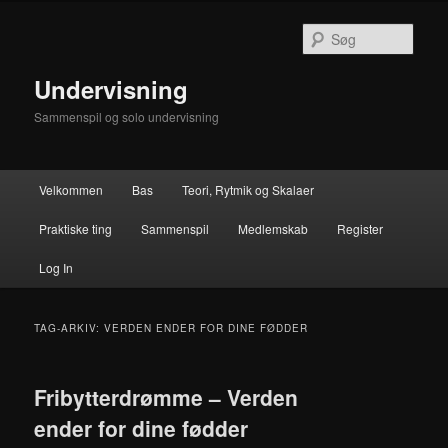
Fortsæt
Fortsæt
til
til
Søg
primært
sekundært
indhold
indhold
Undervisning
Sammenspil og solo undervisning
Hovedmenu
Velkommen
Bas
Teori, Rytmik og Skalaer
Praktiske ting
Sammenspil
Medlemskab
Register
Log In
TAG-ARKIV:
VERDEN ENDER FOR DINE FØDDER
Fribytterdrømme – Verden
ender for dine fødder