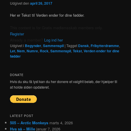
Udgivet den
april 26, 2017
Her er Tekst til Verden ender for dine fødder.
This content is for Gratis medlemsskab members only.
Register
Already a member?
Log ind her
Udgivet i
Begynder
,
Sammenspil
|
Tagget
Dansk
,
Fribytterdrømme
,
Let
,
Nem
,
Numre
,
Rock
,
Sammenspil
,
Tekst
,
Verden ender for dine
fødder
DONATE
Hvis du sku få lyst kan du her donere et valgfrit beløb, der hjælper til
at holde siden opdateret.
LATEST POST
505 – Arctic Monkeys
marts 4, 2026
Hva så – Mille
januar 7, 2026